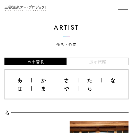
メニ
ARTIST
作品・作家
五十音順
展示旅館
あ
か
さ
た
な
は
ま
や
ら
ら