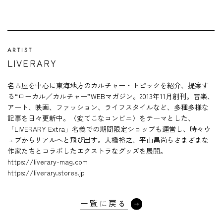
ARTIST
LIVERARY
名古屋を中心に東海地方のカルチャー・トピックを紹介、提案す
る“ローカル／カルチャー”WEBマガジン。2013年11月創刊。音楽、
アート、映画、ファッション、ライフスタイルなど、多種多様な
記事を日々更新中。〈変てこなコンビニ〉をテーマとした、
「LIVERARY Extra」名義での期間限定ショップも運営し、時々ウ
ェブからリアルへと飛び出す。大橋裕之、平山昌尚らさまざまな
作家たちとコラボしたエクストラなグッズを展開。
https://liverary-mag.com
https://liverary.stores.jp
一覧に戻る