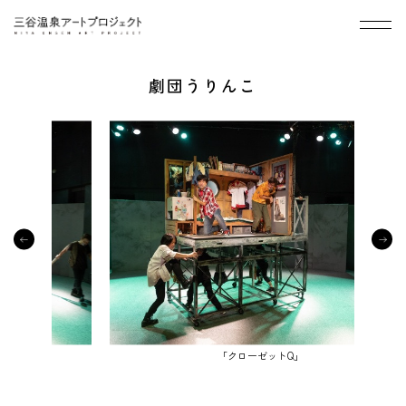
メニ
劇団うりんこ
「クローゼットQ」