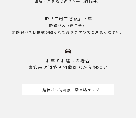
路線バスまたはタクシー（約15分）
JR「三河三谷駅」下車
路線バス（約７分）
※路線バスは便数が限られておりますのでご注意ください。
お車でお越しの場合
東名高速道路音羽蒲郡ICから約20分
路線バス時刻表・駐車場マップ