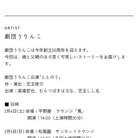
ARTIST
劇団うりんこ
劇団うりんこは今年創立50周年を迎えます。
今回は、娘と父親のほろ苦く可笑しいストーリーをお届けしま
す。
劇団うりんこ公演｢ととのう｣
作・演出：児玉俊介
出演：高場哲也、むらつばきはるな、児玉しし丸
■ 日時
2月4日(土) 会場｜平野屋 ラウンジ「蔦」
開演｜14:00（上演時間30分）
2月5日(日) 会場｜松風園 サンセットラウンジ